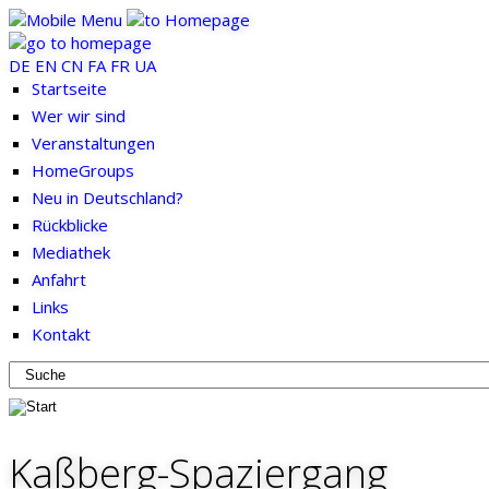
DE
EN
CN
FA
FR
UA
Startseite
Wer wir sind
Veranstaltungen
HomeGroups
Neu in Deutschland?
Rückblicke
Mediathek
Anfahrt
Links
Kontakt
Kaßberg-Spaziergang